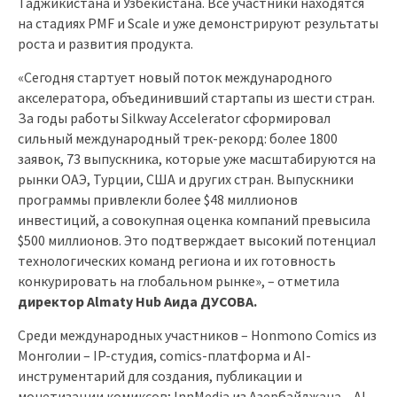
Таджикистана и Узбекистана. Все участники находятся
на стадиях PMF и Scale и уже демонстрируют результаты
роста и развития продукта.
«Сегодня стартует новый поток международного
акселератора, объединивший стартапы из шести стран.
За годы работы Silkway Accelerator сформировал
сильный международный трек-рекорд: более 1800
заявок, 73 выпускника, которые уже масштабируются на
рынки ОАЭ, Турции, США и других стран. Выпускники
программы привлекли более $48 миллионов
инвестиций, а совокупная оценка компаний превысила
$500 миллионов. Это подтверждает высокий потенциал
технологических команд региона и их готовность
конкурировать на глобальном рынке», – отметила
директор Almaty Hub Аида Д
УСОВА
.
Среди международных участников – Honmono Comics из
Монголии – IP-студия, comics-платформа и AI-
инструментарий для создания, публикации и
монетизации комиксов; InnMedia из Азербайджана – AI-