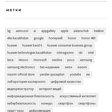
МЕТКИ
5g
aerocool
ai
appgallery
apple
astana hub
beeline
efes kazakhstan
google
honeywell
honor
honor 400
huawei
huawei band 6
huawei consumer business group
huawei technologies kazakhstan
ictmagazine
idc
intel
leica
lenovo
microsoft
neoline
poco
samsung
samsung electronics
tws-наушники
xerox
xiaomi
xiaomi official store
yandex qazaqstan
youtube
ии
лаборатория касперского
цифровой казахстан
видеорегистратор
интернет вещей
информационная безопасность
искусственный интеллект
кибербезопасность
конкурс
смартфон
смартфоны
смарт часы
цифровизация