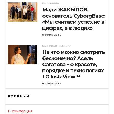
ИНТЕРВЬЮ
Мади ЖАКЫПОВ,
основатель CyborgBase:
«Мы считаем успех не в
цифрах, а в людях»
0 COMMENTS
БЫТОВАЯ ТЕХНИКА
На что можно смотреть
бесконечно? Асель
Сагатова – о красоте,
порядке и технологиях
LG InstaView™
0 COMMENTS
РУБРИКИ
E-коммерция