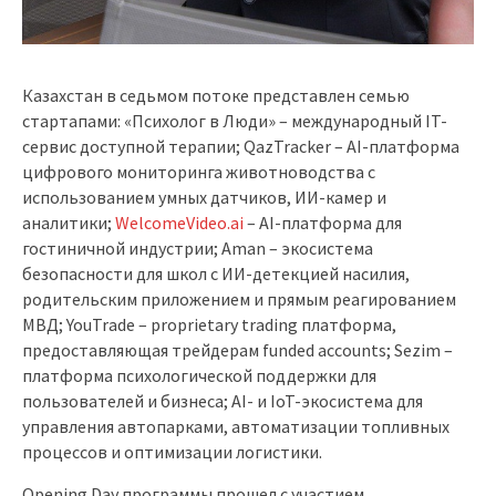
Казахстан в седьмом потоке представлен семью
стартапами: «Психолог в Люди» – международный IT-
сервис доступной терапии; QazTracker – AI-платформа
цифрового мониторинга животноводства с
использованием умных датчиков, ИИ-камер и
аналитики;
WelcomeVideo.ai
– AI-платформа для
гостиничной индустрии; Aman – экосистема
безопасности для школ с ИИ-детекцией насилия,
родительским приложением и прямым реагированием
МВД; YouTrade – proprietary trading платформа,
предоставляющая трейдерам funded accounts; Sezim –
платформа психологической поддержки для
пользователей и бизнеса; AI- и IoT-экосистема для
управления автопарками, автоматизации топливных
процессов и оптимизации логистики.
Opening Day программы прошел с участием