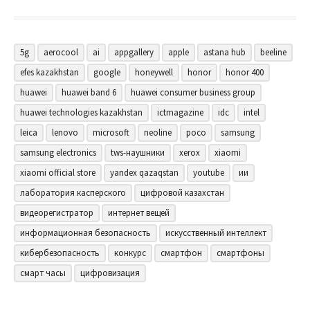
5g
aerocool
ai
appgallery
apple
astana hub
beeline
efes kazakhstan
google
honeywell
honor
honor 400
huawei
huawei band 6
huawei consumer business group
huawei technologies kazakhstan
ictmagazine
idc
intel
leica
lenovo
microsoft
neoline
poco
samsung
samsung electronics
tws-наушники
xerox
xiaomi
xiaomi official store
yandex qazaqstan
youtube
ии
лаборатория касперского
цифровой казахстан
видеорегистратор
интернет вещей
информационная безопасность
искусственный интеллект
кибербезопасность
конкурс
смартфон
смартфоны
смарт часы
цифровизация