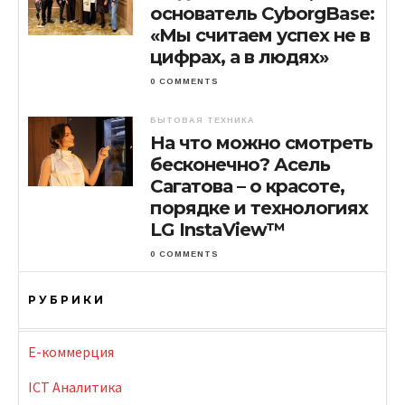
основатель CyborgBase:
«Мы считаем успех не в
цифрах, а в людях»
0 COMMENTS
БЫТОВАЯ ТЕХНИКА
На что можно смотреть
бесконечно? Асель
Сагатова – о красоте,
порядке и технологиях
LG InstaView™
0 COMMENTS
РУБРИКИ
E-коммерция
ICT Аналитика