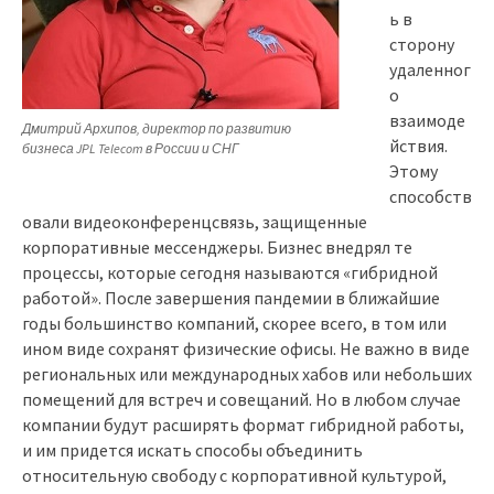
ь в
сторону
удаленног
о
взаимоде
Дмитрий Архипов, директор по развитию
йствия.
бизнеса JPL Telecom в России и СНГ
Этому
способств
овали видеоконференцсвязь, защищенные
корпоративные мессенджеры. Бизнес внедрял те
процессы, которые сегодня называются «гибридной
работой». После завершения пандемии в ближайшие
годы большинство компаний, скорее всего, в том или
ином виде сохранят физические офисы. Не важно в виде
региональных или международных хабов или небольших
помещений для встреч и совещаний. Но в любом случае
компании будут расширять формат гибридной работы,
и им придется искать способы объединить
относительную свободу с корпоративной культурой,