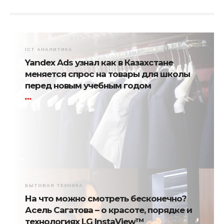
ICT АНАЛИТИКА
Yandex Ads узнал как в Казахстане
меняется спрос на товары для школы
перед новым учебным годом
БЫТОВАЯ ТЕХНИКА
На что можно смотреть бесконечно?
Асель Сагатова – о красоте, порядке и
технологиях LG InstaView™