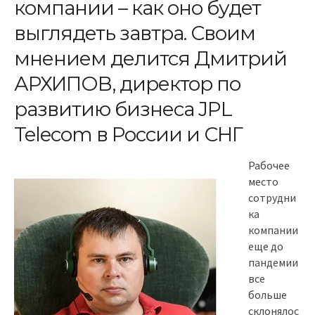
компании – как оно будет
выглядеть завтра. Своим
мнением делится Дмитрий
АРХИПОВ, директор по
развитию бизнеса JPL
Telecom в России и СНГ
Рабочее
место
сотрудни
ка
компании
еще до
пандемии
все
больше
склонялос