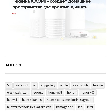
Техника XIAOMI – создает домашнее
пространство где приятно дышать
МЕТКИ
5g
aerocool
ai
appgallery
apple
astana hub
beeline
efes kazakhstan
google
honeywell
honor
honor 400
huawei
huawei band 6
huawei consumer business group
huawei technologies kazakhstan
ictmagazine
idc
intel