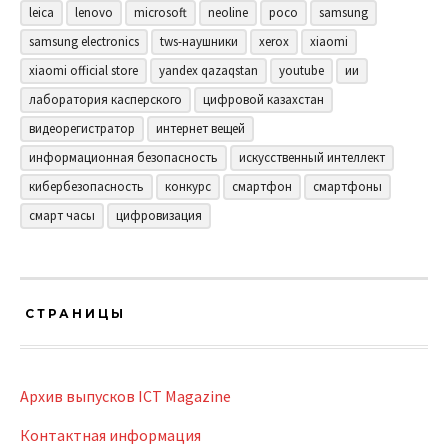
leica
lenovo
microsoft
neoline
poco
samsung
samsung electronics
tws-наушники
xerox
xiaomi
xiaomi official store
yandex qazaqstan
youtube
ии
лаборатория касперского
цифровой казахстан
видеорегистратор
интернет вещей
информационная безопасность
искусственный интеллект
кибербезопасность
конкурс
смартфон
смартфоны
смарт часы
цифровизация
СТРАНИЦЫ
Архив выпусков ICT Magazine
Контактная информация