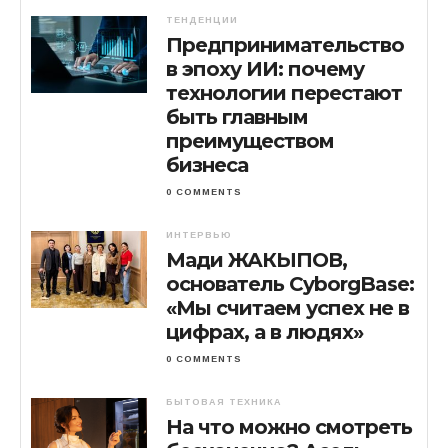
ТЕНДЕНЦИИ
Предпринимательство
в эпоху ИИ: почему
технологии перестают
быть главным
преимуществом
бизнеса
0 COMMENTS
ИНТЕРВЬЮ
Мади ЖАКЫПОВ,
основатель CyborgBase:
«Мы считаем успех не в
цифрах, а в людях»
0 COMMENTS
БЫТОВАЯ ТЕХНИКА
На что можно смотреть