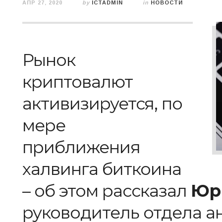
АПР 27, 2020
by
ICTADMIN
in
НОВОСТИ
Рынок
криптовалют
активизируется, п
о
мере
приближения
халвинга биткоина
–
об этом рассказал
Юр
руководитель отдела а