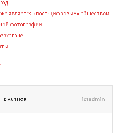
 год
ан уже является «пост-цифровым» обществом
ьной фотографии
азахстане
маты
т
ictadmin
THE AUTHOR