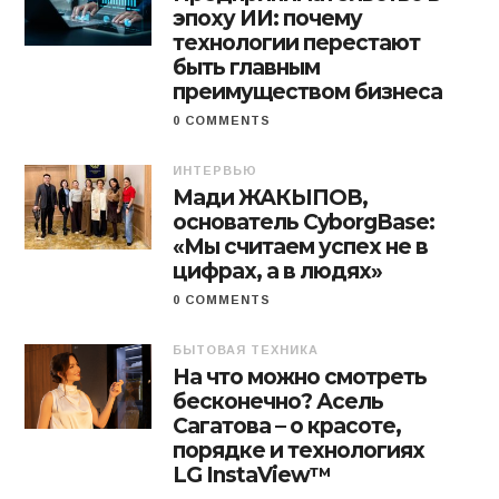
эпоху ИИ: почему
технологии перестают
быть главным
преимуществом бизнеса
0 COMMENTS
ИНТЕРВЬЮ
Мади ЖАКЫПОВ,
основатель CyborgBase:
«Мы считаем успех не в
цифрах, а в людях»
0 COMMENTS
БЫТОВАЯ ТЕХНИКА
На что можно смотреть
бесконечно? Асель
Сагатова – о красоте,
порядке и технологиях
LG InstaView™