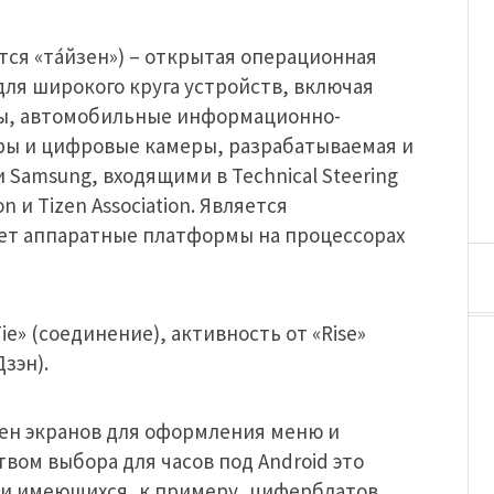
ся «та́йзен») – открытая операционная
 для широкого круга устройств, включая
ы, автомобильные информационно-
ры и цифровые камеры, разрабатываемая и
 Samsung, входящими в Technical Steering
 и Tizen Association. Является
ает аппаратные платформы на процессорах
ie» (соединение), активность от «Rise»
зэн).
отен экранов для оформления меню и
вом выбора для часов под Android это
о и имеющихся, к примеру, циферблатов