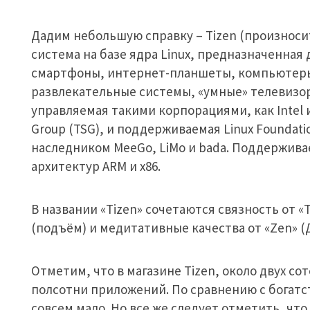
Дадим небольшую справку – Tizen (произносит
система на базе ядра Linux, предназначенная
смартфоны, интернет-планшеты, компьютер
развлекательные системы, «умные» телевизо
управляемая такими корпорациями, как Intel и
Group (TSG), и поддерживаемая Linux Foundation
наследником MeeGo, LiMo и bada. Поддержив
архитектур ARM и x86.
В названии «Tizen» сочетаются связность от «T
(подъём) и медитативные качества от «Zen» (Д
Отметим, что в магазине Tizen, около двух с
полсотни приложений. По сравнению с богатст
совсем мало. Но все же следует отметить, чт