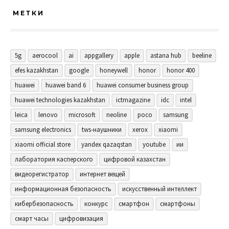
МЕТКИ
5g
aerocool
ai
appgallery
apple
astana hub
beeline
efes kazakhstan
google
honeywell
honor
honor 400
huawei
huawei band 6
huawei consumer business group
huawei technologies kazakhstan
ictmagazine
idc
intel
leica
lenovo
microsoft
neoline
poco
samsung
samsung electronics
tws-наушники
xerox
xiaomi
xiaomi official store
yandex qazaqstan
youtube
ии
лаборатория касперского
цифровой казахстан
видеорегистратор
интернет вещей
информационная безопасность
искусственный интеллект
кибербезопасность
конкурс
смартфон
смартфоны
смарт часы
цифровизация