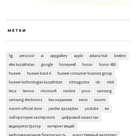
МЕТКИ
5g
aerocool
ai
appgallery
apple
astana hub
beeline
efes kazakhstan
google
honeywell
honor
honor 400
huawei
huawei band 6
huawei consumer business group
huawei technologies kazakhstan
ictmagazine
idc
intel
leica
lenovo
microsoft
neoline
poco
samsung
samsung electronics
tws-наушники
xerox
xiaomi
xiaomi official store
yandex qazaqstan
youtube
ии
лаборатория касперского
цифровой казахстан
видеорегистратор
интернет вещей
информационная безопасность
искусственный интеллект