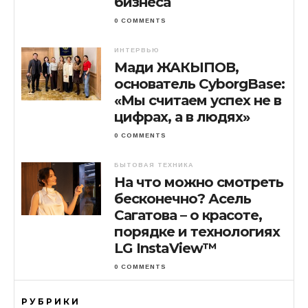
бизнеса
0 COMMENTS
ИНТЕРВЬЮ
Мади ЖАКЫПОВ,
основатель CyborgBase:
«Мы считаем успех не в
цифрах, а в людях»
0 COMMENTS
БЫТОВАЯ ТЕХНИКА
На что можно смотреть
бесконечно? Асель
Сагатова – о красоте,
порядке и технологиях
LG InstaView™
0 COMMENTS
РУБРИКИ