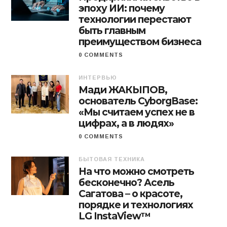
эпоху ИИ: почему
технологии перестают
быть главным
преимуществом бизнеса
0 COMMENTS
ИНТЕРВЬЮ
Мади ЖАКЫПОВ,
основатель CyborgBase:
«Мы считаем успех не в
цифрах, а в людях»
0 COMMENTS
БЫТОВАЯ ТЕХНИКА
На что можно смотреть
бесконечно? Асель
Сагатова – о красоте,
порядке и технологиях
LG InstaView™