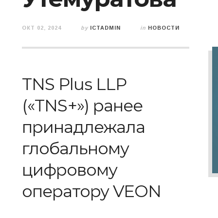
ОКТ 02, 2024
by
ICTADMIN
in
НОВОСТИ
TNS Plus LLP
(«TNS+») ранее
принадлежала
глобальному
цифровому
оператору VEON