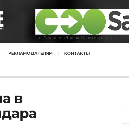
src="/banners/Яндекс Практикум.png"/>
РЕКЛАМОДАТЕЛЯМ
КОНТАКТЫ
а в
идара