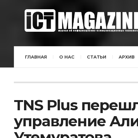
ГЛАВНАЯ
О НАС
СТАТЬИ
АРХИВ
TNS Plus перешл
управление Ал
Утемуратова