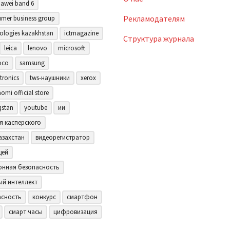
awei band 6
Рекламодателям
mer business group
ologies kazakhstan
ictmagazine
Структура журнала
leica
lenovo
microsoft
oco
samsung
tronics
tws-наушники
xerox
aomi official store
qstan
youtube
ии
я касперского
азахстан
видеорегистратор
щей
нная безопасность
ый интеллект
асность
конкурс
смартфон
смарт часы
цифровизация