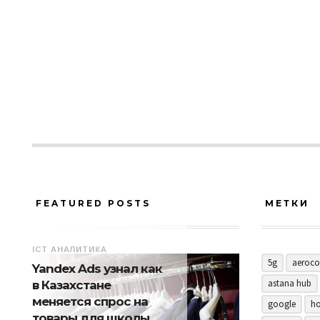
FEATURED POSTS
МЕТКИ
ICT АНАЛИТИКА
5g
aeroco
Yandex Ads узнал как
astana hub
в Казахстане
меняется спрос на
google
ho
товары для школы