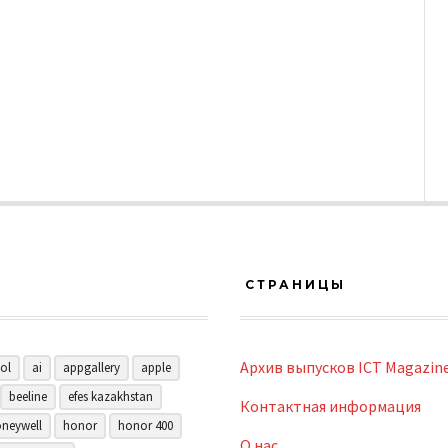
СТРАНИЦЫ
Архив выпусков ICT Magazin
ol
ai
appgallery
apple
beeline
efes kazakhstan
Контактная информация
neywell
honor
honor 400
О нас