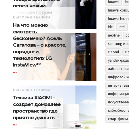
huawei
hu
перед новым
huawei consu
учебным годом
БЫТОВАЯ ТЕХНИКА
huawei techn
На что можно
idc
intel
смотреть
neoline
p
бесконечно? Асель
samsung elec
Сагатова – о красоте,
порядке и
xiaomi
xi
технологиях LG
yandex qaza
InstaView™
лаборатори
цифровой к
интернет ве
БЫТОВАЯ ТЕХНИКА
информацио
Техника XIAOMI –
искусственн
создает домашнее
пространство где
кибербезоп
приятно дышать
смартфоны