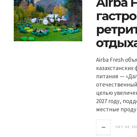
Airba 
гастр
ретрит
отдых
Airba Fresh об
казахстанских
питания — «Дала
отечественный 
целью увеличен
2027 году, под
местные проду
ОКТ 04, 20