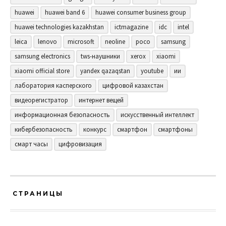
huawei
huawei band 6
huawei consumer business group
huawei technologies kazakhstan
ictmagazine
idc
intel
leica
lenovo
microsoft
neoline
poco
samsung
samsung electronics
tws-наушники
xerox
xiaomi
xiaomi official store
yandex qazaqstan
youtube
ии
лаборатория касперского
цифровой казахстан
видеорегистратор
интернет вещей
информационная безопасность
искусственный интеллект
кибербезопасность
конкурс
смартфон
смартфоны
смарт часы
цифровизация
СТРАНИЦЫ