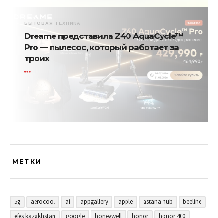
БЫТОВАЯ ТЕХНИКА
Dreame представила Z40 AquaCycle™
Pro — пылесос, который работает за
троих
МЕТКИ
5g
aerocool
ai
appgallery
apple
astana hub
beeline
efes kazakhstan
google
honeywell
honor
honor 400