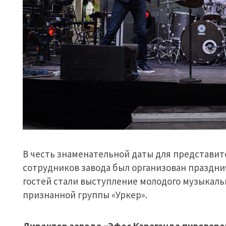
В честь знаменательной даты для представи
сотрудников завода был организован праздн
гостей стали выступление молодого музыкальн
признанной группы «Уркер».
Директор завода «Эфес Караганда пивовар