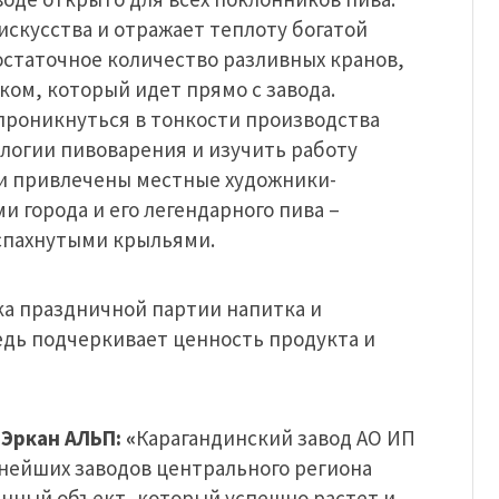
скусства и отражает теплоту богатой
остаточное количество разливных кранов,
ом, который идет прямо с завода.
 проникнуться в тонкости производства
логии пивоварения и изучить работу
и привлечены местные художники-
 города и его легендарного пива –
аспахнутыми крыльями.
ка праздничной партии напитка и
едь подчеркивает ценность продукта и
Эркан АЛЬП: «
Карагандинский завод АО ИП
упнейших заводов центрального региона
нный объект, который успешно растет и