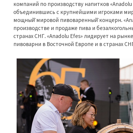
компаний по производству напитков «Anadolu 
объединившись c крупнейшими игроками миров
мощный̆ мировой пивоваренный̆ концерн. «Ana
производстве и продаже пива и безалкогольны
странах СНГ. «Anadolu Efes» лидирует на рынке
пивоварни в Восточной Европе и в странах СН