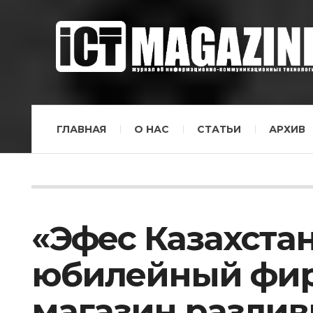
ГЛАВНАЯ
О НАС
СТАТЬИ
АРХИВ
«Эфес Казахста
юбилейный фи
магазин разлив