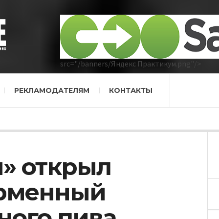
src="/banners/Яндекс Практикум.png"/>
РЕКЛАМОДАТЕЛЯМ
КОНТАКТЫ
н» открыл
рменный
ного пива