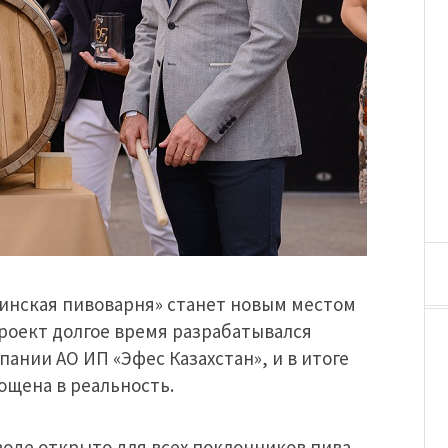
динская пивоварня» станет новым местом
Проект долгое время разрабатывался
ании АО ИП «Эфес Казахстан», и в итоге
ощена в реальность.
оде открыто для всех поклонников пива.