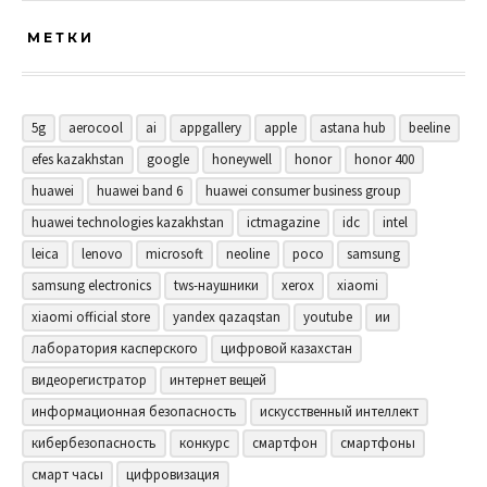
МЕТКИ
5g
aerocool
ai
appgallery
apple
astana hub
beeline
efes kazakhstan
google
honeywell
honor
honor 400
huawei
huawei band 6
huawei consumer business group
huawei technologies kazakhstan
ictmagazine
idc
intel
leica
lenovo
microsoft
neoline
poco
samsung
samsung electronics
tws-наушники
xerox
xiaomi
xiaomi official store
yandex qazaqstan
youtube
ии
лаборатория касперского
цифровой казахстан
видеорегистратор
интернет вещей
информационная безопасность
искусственный интеллект
кибербезопасность
конкурс
смартфон
смартфоны
смарт часы
цифровизация