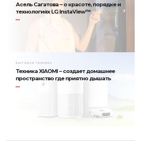
Асель Сагатова – о красоте, порядке и
технологиях LG InstaView™
БЫТОВАЯ ТЕХНИКА
Техника XIAOMI – создает домашнее
пространство где приятно дышать