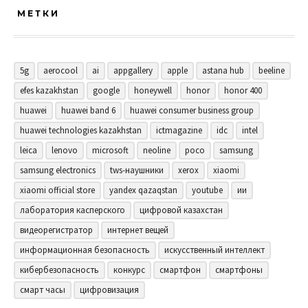
МЕТКИ
5g
aerocool
ai
appgallery
apple
astana hub
beeline
efes kazakhstan
google
honeywell
honor
honor 400
huawei
huawei band 6
huawei consumer business group
huawei technologies kazakhstan
ictmagazine
idc
intel
leica
lenovo
microsoft
neoline
poco
samsung
samsung electronics
tws-наушники
xerox
xiaomi
xiaomi official store
yandex qazaqstan
youtube
ии
лаборатория касперского
цифровой казахстан
видеорегистратор
интернет вещей
информационная безопасность
искусственный интеллект
кибербезопасность
конкурс
смартфон
смартфоны
смарт часы
цифровизация