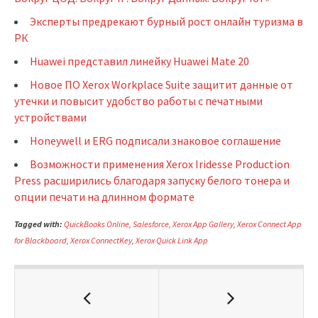
Эксперты предрекают бурный рост онлайн туризма в
РК
Huawei представил линейку Huawei Mate 20
Новое ПО Xerox Workplace Suite защитит данные от
утечки и повысит удобство работы с печатными
устройствами
Honeywell и ERG подписали знаковое соглашение
Возможности применения Xerox Iridesse Production
Press расширились благодаря запуску белого тонера и
опции печати на длинном формате
Tagged with:
QuickBooks Online
,
Salesforce
,
Xerox App Gallery
,
Xerox Connect App
for Blackboard
,
Xerox ConnectKey
,
Xerox Quick Link App