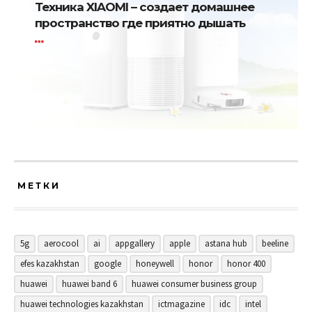
Техника XIAOMI – создает домашнее
пространство где приятно дышать
МЕТКИ
5g
aerocool
ai
appgallery
apple
astana hub
beeline
efes kazakhstan
google
honeywell
honor
honor 400
huawei
huawei band 6
huawei consumer business group
huawei technologies kazakhstan
ictmagazine
idc
intel