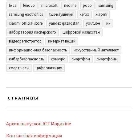
leica
lenovo
microsoft
neoline
poco
samsung
samsung electronics
tws-наушники
xerox
xiaomi
xiaomi official store
yandex qazaqstan
youtube
ии
лаборатория касперского
цифровой казахстан
видеорегистратор
интернет вещей
информационная безопасность
искусственный интеллект
кибербезопасность
конкурс
смартфон
смартфоны
смарт часы
цифровизация
СТРАНИЦЫ
Архив выпусков ICT Magazine
Контактная информация