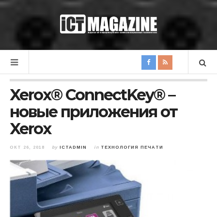
Xerox® ConnectKey® –
новые приложения от
Xerox
ОКТ 26, 2018
by
ICTADMIN
in
ТЕХНОЛОГИЯ ПЕЧАТИ