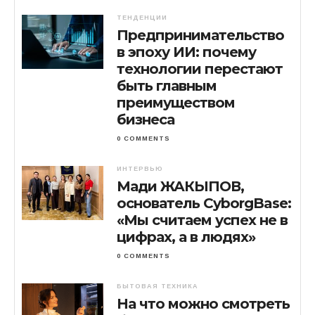
ТЕНДЕНЦИИ
Предпринимательство
в эпоху ИИ: почему
технологии перестают
быть главным
преимуществом
бизнеса
0 COMMENTS
ИНТЕРВЬЮ
Мади ЖАКЫПОВ,
основатель CyborgBase:
«Мы считаем успех не в
цифрах, а в людях»
0 COMMENTS
БЫТОВАЯ ТЕХНИКА
На что можно смотреть