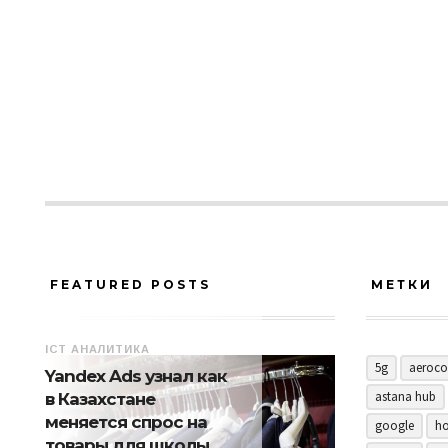
FEATURED POSTS
МЕТКИ
ICT АНАЛИТИКА
5g
aeroco
Yandex Ads узнал как
astana hub
в Казахстане
меняется спрос на
google
ho
товары для школы