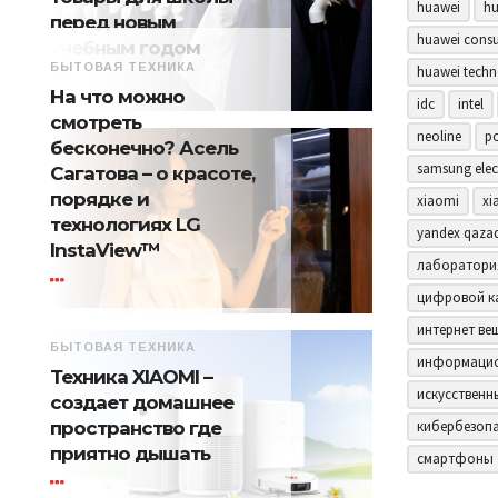
huawei
hu
перед новым
huawei consu
учебным годом
БЫТОВАЯ ТЕХНИКА
huawei techn
На что можно
idc
intel
смотреть
neoline
p
бесконечно? Асель
samsung elec
Сагатова – о красоте,
порядке и
xiaomi
xi
технологиях LG
yandex qaza
InstaView™
лаборатори
цифровой к
интернет ве
БЫТОВАЯ ТЕХНИКА
информацио
Техника XIAOMI –
искусственн
создает домашнее
пространство где
кибербезоп
приятно дышать
смартфоны