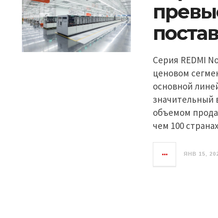
превы
постав
Серия REDMI No
ценовом сегме
основной лине
значительный в
объемом прода
чем 100 страна
ЯНВ 15, 20