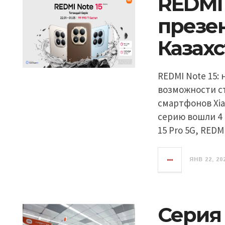
REDMI 
презе
Казах
REDMI Note 15:
возможности съ
смартфонов Xia
серию вошли 4 
15 Pro 5G, REDMI
ЯНВ 22, 20
Серия