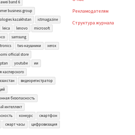
awei band 6
Рекламодателям
mer business group
ologies kazakhstan
ictmagazine
Структура журнала
leica
lenovo
microsoft
oco
samsung
tronics
tws-наушники
xerox
aomi official store
qstan
youtube
ии
я касперского
азахстан
видеорегистратор
щей
нная безопасность
ый интеллект
асность
конкурс
смартфон
смарт часы
цифровизация