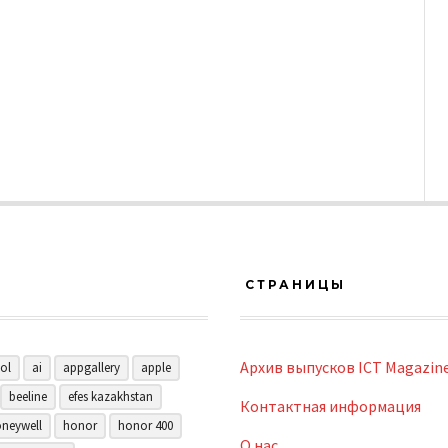
СТРАНИЦЫ
Архив выпусков ICT Magazin
ol
ai
appgallery
apple
beeline
efes kazakhstan
Контактная информация
neywell
honor
honor 400
О нас