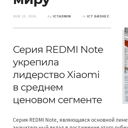
ЯНВ 15, 2026
by
ICTADMIN
in
ICT БИЗНЕС
Серия REDMI Note
укрепила
лидерство Xiaomi
в среднем
ценовом сегменте
Серия REDMI Note, являющаяся основной лине
значительный вклад в достижение этого рубе