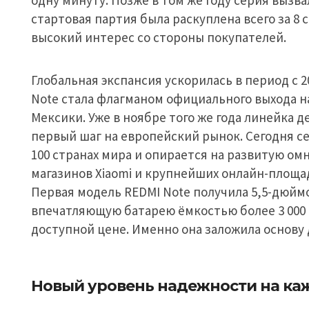
одну минуту. Позже в том же году серия вызв
стартовая партия была раскуплена всего за 8
высокий интерес со стороны покупателей.
Глобальная экспансия ускорилась в период с 20
Note стала флагманом официального выхода н
Мексики. Уже в ноябре того же года линейка 
первый шаг на европейский рынок. Сегодня се
100 странах мира и опирается на развитую о
магазинов Xiaomi и крупнейших онлайн-площа
Первая модель REDMI Note получила 5,5-дюйм
впечатляющую батарею ёмкостью более 3 000 
доступной цене. Именно она заложила основу 
Новый уровень надежности на ка