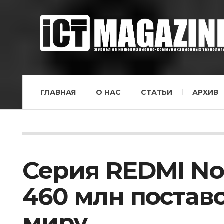
ГЛАВНАЯ
О НАС
СТАТЬИ
АРХИВ
Серия REDMI No
460 млн постав
миру