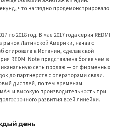
ала еще больший ажиотаж в Индии:
 секунд, что наглядно продемонстрировало
17 по 2018 год. В мае 2017 года серия REDMI
а рынок Латинской Америки, начав с
дебютировала в Испании, сделав свой
рия REDMI Note представлена более чем в
мниканальную сеть продаж — от фирменных
док до партнерств с операторами связи.
овый дисплей, по тем временам
мА·ч и высокую производительность при
долгосрочного развития всей линейки.
ждый день