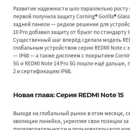
Развитие надежности шло параллельно росту 
первой получила защиту Corning® Gorilla® Glas
задней панели — редкое решение для устройств
10 Pro добавил защиту от брызг по стандарту 
Существенный шаг вперёд сделала модель REDM
глобальным устройством серии REDMI Note с 
— IP68 — а также дисплеем с покрытием Corning®
5G и REDMI Note 14 Pro 5G пошли ещё дальше, по
2 и сертификацию IP68.
Новая глава: Серия REDMI Note 15
Выходя на глобальный рынок в этом месяце, с
эволюции линейки, укрепляя свои позиции за
производительности и пользовательского ко