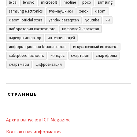
leica
lenovo
microsoft
neoline
poco
samsung
samsung electronics
tws-наушники
xerox
xiaomi
xiaomi official store
yandex qazaqstan
youtube
ии
лаборатория касперского
цифровой казахстан
видеорегистратор
интернет вещей
информационная безопасность
искусственный интеллект
кибербезопасность
конкурс
смартфон
смартфоны
смарт часы
цифровизация
СТРАНИЦЫ
Архив выпусков ICT Magazine
Контактная информация