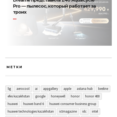
Dreame представила Z40 AquaCycle™
Pro — пылесос, который работает за
троих
МЕТКИ
5g
aerocool
ai
appgallery
apple
astana hub
beeline
efes kazakhstan
google
honeywell
honor
honor 400
huawei
huawei band 6
huawei consumer business group
huawei technologies kazakhstan
ictmagazine
idc
intel