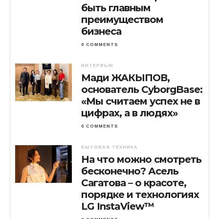
быть главным
преимуществом
бизнеса
0 COMMENTS
ИНТЕРВЬЮ
Мади ЖАКЫПОВ,
основатель CyborgBase:
«Мы считаем успех не в
цифрах, а в людях»
0 COMMENTS
БЫТОВАЯ ТЕХНИКА
На что можно смотреть
бесконечно? Асель
Сагатова – о красоте,
порядке и технологиях
LG InstaView™