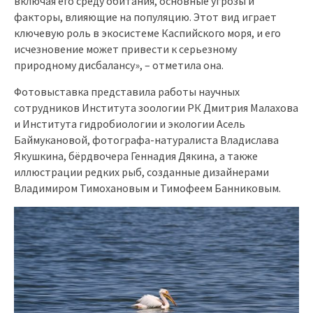
включая его среду обитания, основные угрозы и
факторы, влияющие на популяцию. Этот вид играет
ключевую роль в экосистеме Каспийского моря, и его
исчезновение может привести к серьезному
природному дисбалансу», – отметила она.
Фотовыставка представила работы научных
сотрудников Института зоологии РК Дмитрия Малахова
и Института гидробиологии и экологии Асель
Баймукановой, фотографа-натуралиста Владислава
Якушкина, бёрдвочера Геннадия Дякина, а также
иллюстрации редких рыб, созданные дизайнерами
Владимиром Тимохановым и Тимофеем Банниковым.