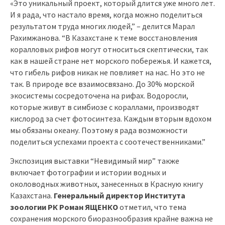
«Это уникальный проект, который длится уже много лет.
И я рада, что настало время, когда можно поделиться
результатом труда многих людей,” – делится Марал
Рахимжанова. “В Казахстане к теме восстановления
коралловых рифов могут относиться скептически, так
как в нашей стране нет морского побережья. И кажется,
что гибель рифов никак не повлияет на нас. Но это не
так. В природе все взаимосвязано. До 30% морской
экосистемы сосредоточена на рифах. Водоросли,
которые живут в симбиозе с кораллами, производят
кислород за счет фотосинтеза. Каждым вторым вдохом
мы обязаны океану. Поэтому я рада возможности
поделиться успехами проекта с соотечественниками.”
Экспозиция выставки “Невидимый мир” также
включает фотографии и истории водных и
околоводных животных, занесенных в Красную книгу
Казахстана.
Генеральный директор Института
зоологии
РК Роман ЯЩЕНКО
отметил, что тема
сохранения морского биоразнообразия крайне важна не