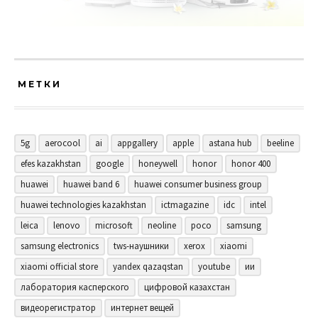
МЕТКИ
5g
aerocool
ai
appgallery
apple
astana hub
beeline
efes kazakhstan
google
honeywell
honor
honor 400
huawei
huawei band 6
huawei consumer business group
huawei technologies kazakhstan
ictmagazine
idc
intel
leica
lenovo
microsoft
neoline
poco
samsung
samsung electronics
tws-наушники
xerox
xiaomi
xiaomi official store
yandex qazaqstan
youtube
ии
лаборатория касперского
цифровой казахстан
видеорегистратор
интернет вещей