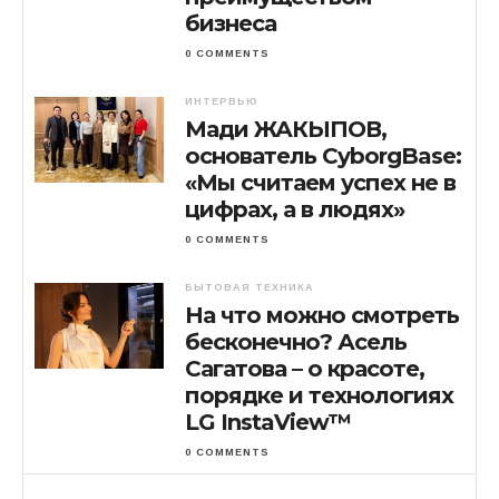
бизнеса
0 COMMENTS
ИНТЕРВЬЮ
Мади ЖАКЫПОВ,
основатель CyborgBase:
«Мы считаем успех не в
цифрах, а в людях»
0 COMMENTS
БЫТОВАЯ ТЕХНИКА
На что можно смотреть
бесконечно? Асель
Сагатова – о красоте,
порядке и технологиях
LG InstaView™
0 COMMENTS