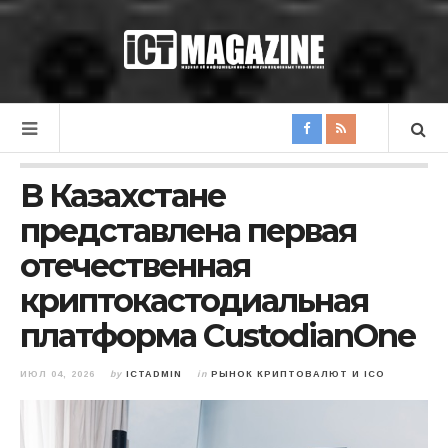
В Казахстане
представлена первая
отечественная
криптокастодиальная
платформа CustodianOne
ИЮЛ 04, 2026
by
ICTADMIN
in
РЫНОК КРИПТОВАЛЮТ И ICO