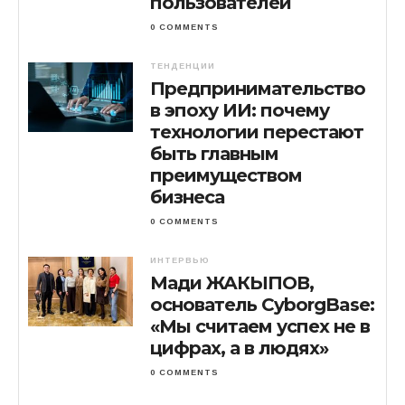
пользователей
0 COMMENTS
ТЕНДЕНЦИИ
Предпринимательство
в эпоху ИИ: почему
технологии перестают
быть главным
преимуществом
бизнеса
0 COMMENTS
ИНТЕРВЬЮ
Мади ЖАКЫПОВ,
основатель CyborgBase:
«Мы считаем успех не в
цифрах, а в людях»
0 COMMENTS