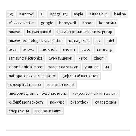
5g
aerocool
ai
appgallery
apple
astana hub
beeline
efes kazakhstan
google
honeywell
honor
honor 400
huawei
huawei band 6
huawei consumer business group
huawei technologies kazakhstan
ictmagazine
idc
intel
leica
lenovo
microsoft
neoline
poco
samsung
samsung electronics
tws-наушники
xerox
xiaomi
xiaomi official store
yandex qazaqstan
youtube
ии
лаборатория касперского
цифровой казахстан
видеорегистратор
интернет вещей
информационная безопасность
искусственный интеллект
кибербезопасность
конкурс
смартфон
смартфоны
смарт часы
цифровизация