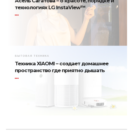
Асель Сагатова – о красоте, порядке и
технологиях LG InstaView™
БЫТОВАЯ ТЕХНИКА
Техника XIAOMI – создает домашнее
пространство где приятно дышать