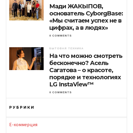
Мади ЖАКЫПОВ,
основатель CyborgBase:
«Мы считаем успех не в
цифрах, а в людях»
0 COMMENTS
БЫТОВАЯ ТЕХНИКА
На что можно смотреть
бесконечно? Асель
Сагатова – о красоте,
порядке и технологиях
LG InstaView™
0 COMMENTS
РУБРИКИ
E-коммерция