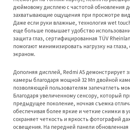
дюймовому дисплею с частотой обновления до
захватывающие ощущения при просмотре виде
Даже если руки влажные, технология wet touc
еще больше повышает удобство использования
защита глаз, сертифицированная TÜV Rheinlan
помогают минимизировать нагрузку на глаза,
экраном.
Дополняя дисплей, Redmi A5 демонстрирует з
камеры благодаря мощной 32 Мп двойной кам
позволяющей пользователям запечатлеть мом
Благодаря увеличенному сенсору, который пр
предыдущее поколение, ночная съемка отлич
обеспечивая более яркие и четкие снимки в 
сохраняет четкость и яркость фотографий даж
освещения. На передней панели обновленная 8