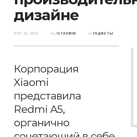
дизайне
АПР 10, 2025
by
ICTADMIN
in
ГАДЖЕТЫ
Корпорация
Xiaomi
представила
Redmi A5,
органично
сочетающий в себе