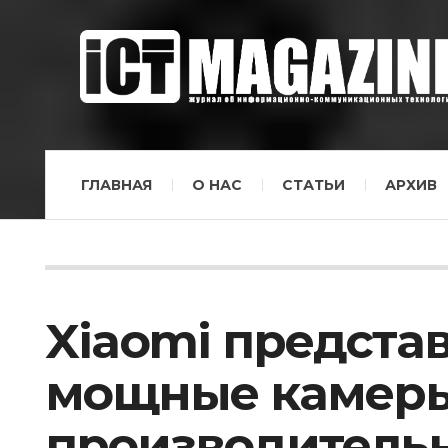
ГЛАВНАЯ
О НАС
СТАТЬИ
АРХИВ
Xiaomi представ
мощные камеры
производительн