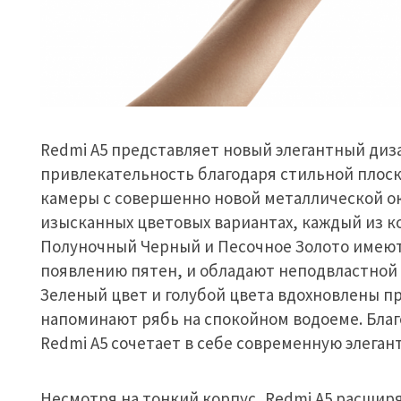
Redmi A5 представляет новый элегантный ди
привлекательность благодаря стильной плос
камеры с совершенно новой металлической ок
изысканных цветовых вариантах, каждый из к
Полуночный Черный и Песочное Золото имеют
появлению пятен, и обладают неподвластной
Зеленый цвет и голубой цвета вдохновлены пр
напоминают рябь на спокойном водоеме. Благ
Redmi A5 сочетает в себе современную элегант
Несмотря на тонкий корпус, Redmi A5 расшир