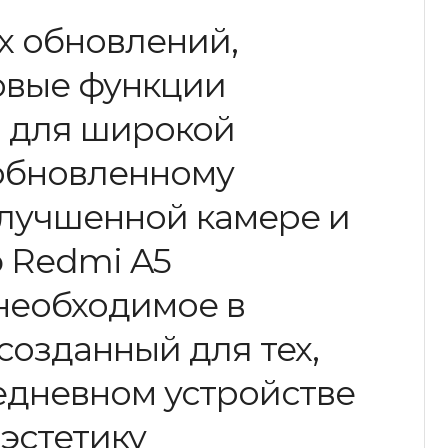
х обновлений,
овые функции
 для широкой
 обновленному
улучшенной камере и
 Redmi A5
необходимое в
созданный для тех,
седневном устройстве
 эстетику