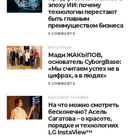
эпоху ИИ: почему
технологии перестают
быть главным
преимуществом бизнеса
0 COMMENTS
ИНТЕРВЬЮ
Мади ЖАКЫПОВ,
основатель CyborgBase:
«Мы считаем успех не в
цифрах, а в людях»
0 COMMENTS
БЫТОВАЯ ТЕХНИКА
На что можно смотреть
бесконечно? Асель
Сагатова – о красоте,
порядке и технологиях
LG InstaView™