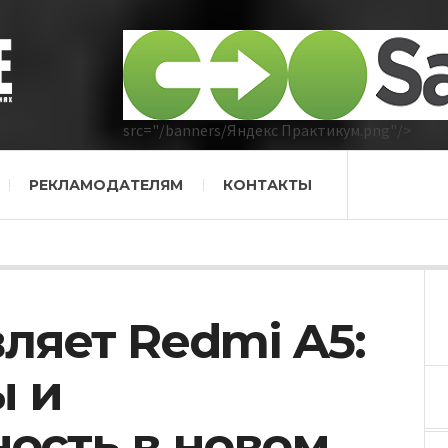
src="/banners/Яндекс Практикум.png"/>
РЕКЛАМОДАТЕЛЯМ
КОНТАКТЫ
ляет Redmi A5:
 и
ость в новом