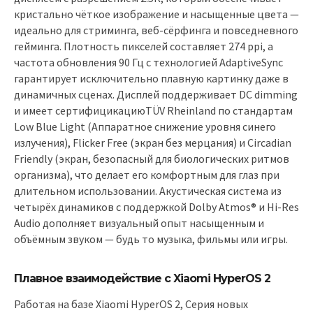
кристально чёткое изображение и насыщенные цвета —
идеально для стриминга, веб-сёрфинга и повседневного
гейминга. Плотность пикселей составляет 274 ppi, а
частота обновления 90 Гц с технологией AdaptiveSync
гарантирует исключительно плавную картинку даже в
динамичных сценах. Дисплей поддерживает DC dimming
и имеет сертифицикациюTÜV Rheinland по стандартам
Low Blue Light (Аппаратное снижение уровня синего
излучения), Flicker Free (экран без мерцания) и Circadian
Friendly (экран, безопасный для биологических ритмов
организма), что делает его комфортным для глаз при
длительном использовании. Акустическая система из
четырёх динамиков с поддержкой Dolby Atmos® и Hi-Res
Audio дополняет визуальный опыт насыщенным и
объёмным звуком — будь то музыка, фильмы или игры.
Плавное взаимодействие с Xiaomi HyperOS 2
Работая на базе Xiaomi HyperOS 2, Серия новых