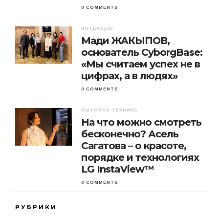
0 COMMENTS
ИНТЕРВЬЮ
Мади ЖАКЫПОВ,
основатель CyborgBase:
«Мы считаем успех не в
цифрах, а в людях»
0 COMMENTS
БЫТОВАЯ ТЕХНИКА
На что можно смотреть
бесконечно? Асель
Сагатова – о красоте,
порядке и технологиях
LG InstaView™
0 COMMENTS
РУБРИКИ