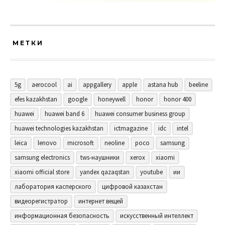
МЕТКИ
5g
aerocool
ai
appgallery
apple
astana hub
beeline
efes kazakhstan
google
honeywell
honor
honor 400
huawei
huawei band 6
huawei consumer business group
huawei technologies kazakhstan
ictmagazine
idc
intel
leica
lenovo
microsoft
neoline
poco
samsung
samsung electronics
tws-наушники
xerox
xiaomi
xiaomi official store
yandex qazaqstan
youtube
ии
лаборатория касперского
цифровой казахстан
видеорегистратор
интернет вещей
информационная безопасность
искусственный интеллект