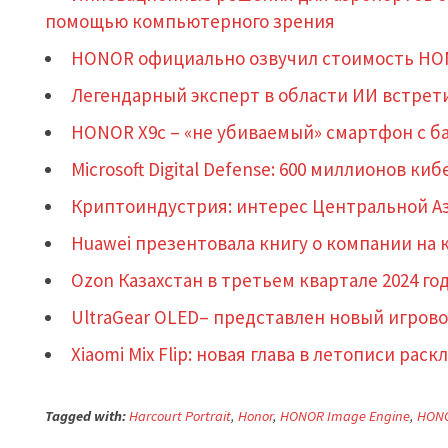
помощью компьютерного зрения
HONOR официально озвучил стоимость HON
Легендарный эксперт в области ИИ встрет
HONOR X9c – «не убиваемый» смартфон с ба
Microsoft Digital Defense: 600 миллионов к
Криптоиндустрия: интерес Центральной Аз
Huawei презентовала книгу о компании на 
Ozon Казахстан в третьем квартале 2024 год
UltraGear OLED– представлен новый игрово
Xiaomi Mix Flip: новая глава в летописи ра
Tagged with:
Harcourt Portrait
,
Honor
,
HONOR Image Engine
,
HONO