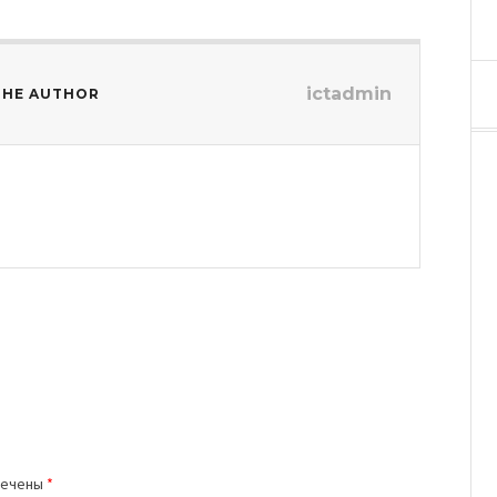
ictadmin
THE AUTHOR
мечены
*