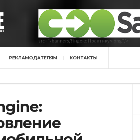
src="/banners/Яндекс Практикум.png"/>
РЕКЛАМОДАТЕЛЯМ
КОНТАКТЫ
gine:
овление
 мобильной