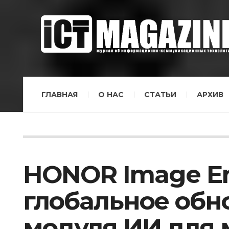
ГЛАВНАЯ
О НАС
СТАТЬИ
АРХИВ
HONOR Image En
глобальное обн
модуля ИИ для