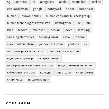
5g
aerocool
ai
appgallery
apple
astana hub
beeline
efes kazakhstan
google
honeywell
honor
honor 400
huawei
huawei band 6
huawei consumer business group
huawei technologies kazakhstan
ictmagazine
idc
intel
leica
lenovo
microsoft
neoline
poco
samsung
samsung electronics
tws-наушники
xerox
xiaomi
xiaomi official store
yandex qazaqstan
youtube
ии
лаборатория касперского
цифровой казахстан
видеорегистратор
интернет вещей
информационная безопасность
искусственный интеллект
кибербезопасность
конкурс
смартфон
смартфоны
смарт часы
цифровизация
СТРАНИЦЫ