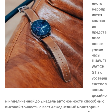
нного
меропр
иятия
компан
ия
предста
вила
новые
умные
часы
HUAWEI
WATCH
GT 3 с
усоверш
енствов
анным
дизайно
м и увеличенной до 2 недель автономности способны с
высокой точностью вести ежедневный мониторинг