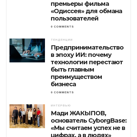
премьеры фильма
«Одиссея» для обмана
пользователей
0 COMMENTS
ТЕНДЕНЦИИ
Предпринимательство
в эпоху ИИ: почему
технологии перестают
быть главным
преимуществом
бизнеса
0 COMMENTS
ИНТЕРВЬЮ
Мади ЖАКЫПОВ,
основатель CyborgBase:
«Мы считаем успех не в
цифрах, а в людях»