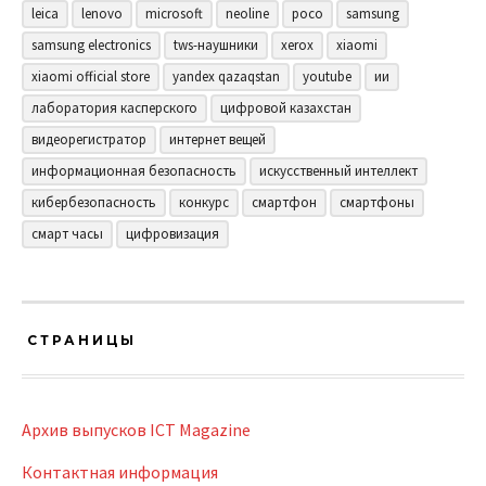
leica
lenovo
microsoft
neoline
poco
samsung
samsung electronics
tws-наушники
xerox
xiaomi
xiaomi official store
yandex qazaqstan
youtube
ии
лаборатория касперского
цифровой казахстан
видеорегистратор
интернет вещей
информационная безопасность
искусственный интеллект
кибербезопасность
конкурс
смартфон
смартфоны
смарт часы
цифровизация
СТРАНИЦЫ
Архив выпусков ICT Magazine
Контактная информация