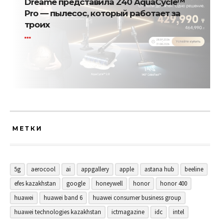
Dreame представила Z40 AquaCycle™
Pro — пылесос, который работает за
троих
МЕТКИ
5g
aerocool
ai
appgallery
apple
astana hub
beeline
efes kazakhstan
google
honeywell
honor
honor 400
huawei
huawei band 6
huawei consumer business group
huawei technologies kazakhstan
ictmagazine
idc
intel