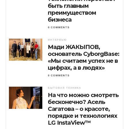
быть главным
преимуществом
бизнеса
0 COMMENTS
ИНТЕРВЬЮ
Мади ЖАКЫПОВ,
основатель CyborgBase:
«Мы считаем успех не в
цифрах, а в людях»
0 COMMENTS
БЫТОВАЯ ТЕХНИКА
На что можно смотреть
бесконечно? Асель
Сагатова – о красоте,
порядке и технологиях
LG InstaView™