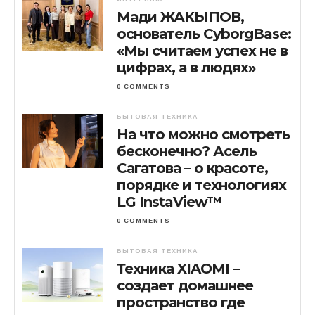
Мади ЖАКЫПОВ,
основатель CyborgBase:
«Мы считаем успех не в
цифрах, а в людях»
0 COMMENTS
БЫТОВАЯ ТЕХНИКА
На что можно смотреть
бесконечно? Асель
Сагатова – о красоте,
порядке и технологиях
LG InstaView™
0 COMMENTS
БЫТОВАЯ ТЕХНИКА
Техника XIAOMI –
создает домашнее
пространство где