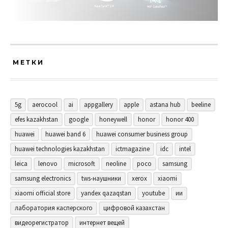
МЕТКИ
5g
aerocool
ai
appgallery
apple
astana hub
beeline
efes kazakhstan
google
honeywell
honor
honor 400
huawei
huawei band 6
huawei consumer business group
huawei technologies kazakhstan
ictmagazine
idc
intel
leica
lenovo
microsoft
neoline
poco
samsung
samsung electronics
tws-наушники
xerox
xiaomi
xiaomi official store
yandex qazaqstan
youtube
ии
лаборатория касперского
цифровой казахстан
видеорегистратор
интернет вещей