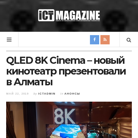
QLED 8K Cinema – новый
кинотеатр презентовали
в Алматы
МАЙ 22, 2019
by
ICTADMIN
in
АНОНСЫ