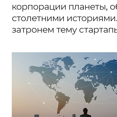
корпорации планеты, о
столетними историями.
затронем тему cтартап