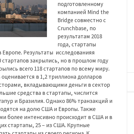
подготовленному
компанией Mind the
Bridge совместно с
Crunchbase, по
результатам 2018
года, стартапы
в Европе. Результаты исследованияя
800 стартапов закрылись, но в прошлом году
ылись всего 118 стартапов по всему миру.
 оценивается в 1,2 триллиона долларов
сторами, вкладывающими деньги в сектор
льшие средства в стартапы, числится
гапур и Бразилия. Однако 86% транзакций и
одятся на долю США и Европы. Также
ми более интенсивно происходит в США и в
их стартапы, 25 – из США. Крупные
ть стартапы из своего региона. К