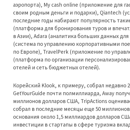
аэропорта), My cash online (приложение для г
своим родным деньги и подарки), Qiantech (ус
последние годы набирают популярность такие
(платформа для бронирования туров и впечатл
в Азии), Adara (аналитика больших данных для 
(система по управлению корпоративными поез
по Европе), TravelPerk (приложение по упра
(платформа по организации персонализирова
отелей и сеть бюджетных отелей).
Корейский Klook, к примеру, собрал недавно
GetYourGuide почти полмиллиарда, Away полу
миллионов долларов США, TripActions оценива
собрал в последние месяцы еще 50 миллионов 
основания около 1,5 миллиардов долларов США
инвестиции в стартапы в сфере туризма вкла