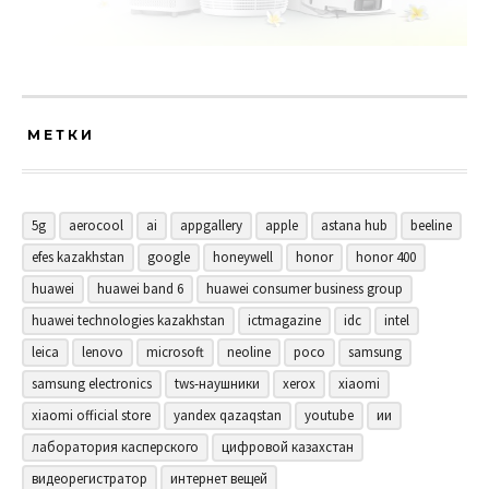
МЕТКИ
5g
aerocool
ai
appgallery
apple
astana hub
beeline
efes kazakhstan
google
honeywell
honor
honor 400
huawei
huawei band 6
huawei consumer business group
huawei technologies kazakhstan
ictmagazine
idc
intel
leica
lenovo
microsoft
neoline
poco
samsung
samsung electronics
tws-наушники
xerox
xiaomi
xiaomi official store
yandex qazaqstan
youtube
ии
лаборатория касперского
цифровой казахстан
видеорегистратор
интернет вещей