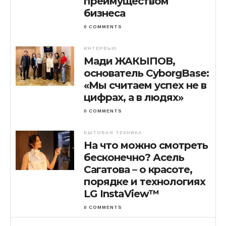
преимуществом
бизнеса
0 COMMENTS
ИНТЕРВЬЮ
Мади ЖАКЫПОВ,
основатель CyborgBase:
«Мы считаем успех не в
цифрах, а в людях»
0 COMMENTS
БЫТОВАЯ ТЕХНИКА
На что можно смотреть
бесконечно? Асель
Сагатова – о красоте,
порядке и технологиях
LG InstaView™
0 COMMENTS