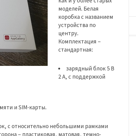
как и у более старых
моделей. Белая
коробка с названием
устройства по
центру.
Комплектация –
стандартная:
зарядный блок 5 В
2 А, с поддержкой
мяти и SIM-карты.
ок, с относительно небольшими рамками
орона – пластиковая, матовая, темно-