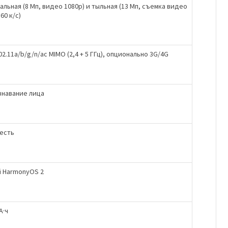
льная (8 Мп, видео 1080р) и тыльная (13 Мп, съемка видео
 60 к/с)
802.11a/b/g/n/ac MIMO (2,4 + 5 ГГц), опционально 3G/4G
знавание лица
 есть
i HarmonyOS 2
А·ч