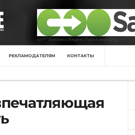
src="/banners/Яндекс Практикум.png"/>
РЕКЛАМОДАТЕЛЯМ
КОНТАКТЫ
 впечатляющая
ть