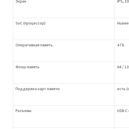
Экран
IPS, 10
SoC (процессор)
Huawei
Оперативная память
4 ГБ
Флэш-память
64 / 12
Поддержка карт памяти
есть (
Разъемы
USB-C