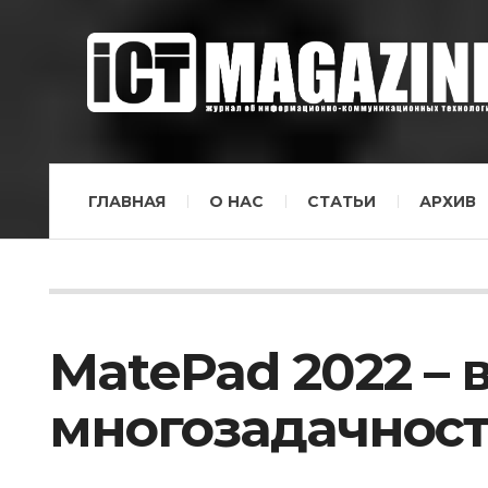
ГЛАВНАЯ
О НАС
СТАТЬИ
АРХИВ
MatePad 2022 –
многозадачнос